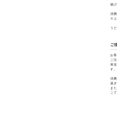
揚
消費
※
う
ご
お
ご
発
す
消
過
ま
ご