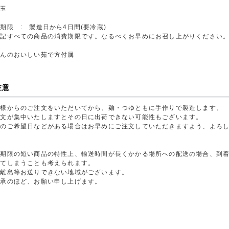
げ玉
期限 : 製造日から4日間(要冷蔵)
上記すべての商品の消費期限です。なるべくお早めにお召し上がりください
どんのおいしい茹で方付属
注意
客様からのご注文をいただいてから、麺・つゆともに手作りで製造します。
注文が集中いたしますとその日に出荷できない可能性もございます。
送のご希望日などがある場合はお早めにご注文していただきますよう、よろ
。
費期限の短い商品の特性上、輸送時間が長くかかる場所への配送の場合、到
ぎてしまうことも考えられます。
た離島等お送りできない地域がございます。
了承のほど、お願い申し上げます。