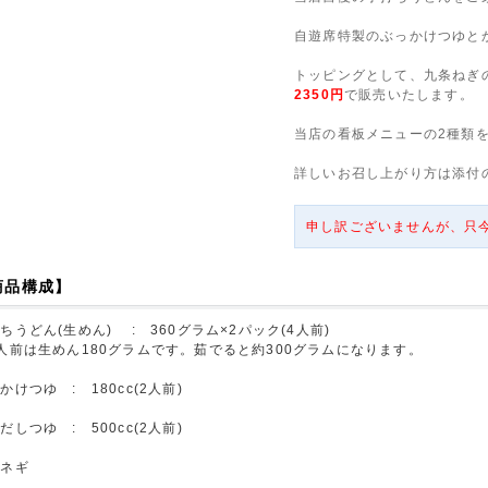
自遊席特製のぶっかけつゆと
トッピングとして、九条ねぎ
2350円
で販売いたします。
当店の看板メニューの2種類
詳しいお召し上がり方は添付
申し訳ございませんが、只
商品構成】
ちうどん(生めん) : 360グラム×2パック(4人前)
人前は生めん180グラムです。茹でると約300グラムになります。
かけつゆ : 180cc(2人前)
だしつゆ : 500cc(2人前)
条ネギ