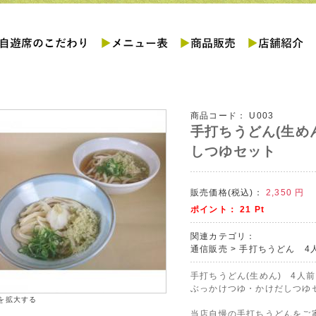
商品コード：
U003
手打ちうどん(生め
しつゆセット
販売価格(税込)：
2,350
円
ポイント：
21
Pt
関連カテゴリ：
通信販売
>
手打ちうどん 4
手打ちうどん(生めん) 4人前
ぶっかけつゆ・かけだしつゆ
を拡大する
当店自慢の手打ちうどんをご